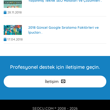
Yaşanmış Teknik SEO Hataları Ve Çözümleri .
28.11.2018
2018 Güncel Google Sıralama Faktörleri ve
İpucları .
17.04.2018
Profesyonel destek için iletişime geçin.
İletişim
SEOCU.COM ® 2008 - 2026