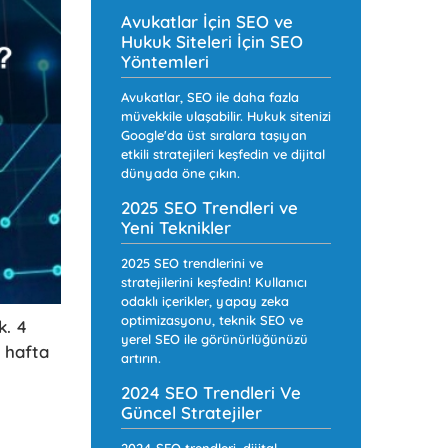
Avukatlar İçin SEO ve
Hukuk Siteleri İçin SEO
Yöntemleri
Avukatlar, SEO ile daha fazla
müvekkile ulaşabilir. Hukuk sitenizi
Google'da üst sıralara taşıyan
etkili stratejileri keşfedin ve dijital
dünyada öne çıkın.
2025 SEO Trendleri ve
Yeni Teknikler
2025 SEO trendlerini ve
stratejilerini keşfedin! Kullanıcı
odaklı içerikler, yapay zeka
optimizasyonu, teknik SEO ve
k. 4
yerel SEO ile görünürlüğünüzü
 hafta
artırın.
2024 SEO Trendleri Ve
Güncel Stratejiler