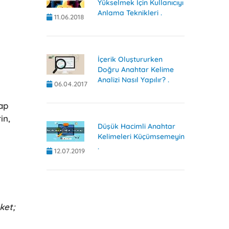
Yükselmek İçin Kullanıcıyı
Anlama Teknikleri .
11.06.2018
İçerik Oluştururken
Doğru Anahtar Kelime
Analizi Nasıl Yapılır? .
06.04.2017
ap
in,
Düşük Hacimli Anahtar
Kelimeleri Küçümsemeyin
.
12.07.2019
ket;