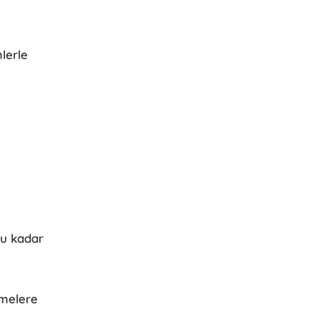
mlerle
bu kadar
emelere