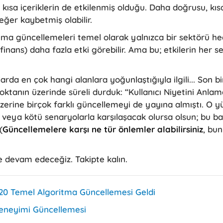
, kısa içeriklerin de etkilenmiş olduğu. Daha doğrusu, kıs
değer kaybetmiş olabilir.
tma güncellemeleri temel olarak yalnızca bir sektörü h
 finans) daha fazla etki görebilir. Ama bu; etkilerin her s
da en çok hangi alanlara yoğunlaştığıyla ilgili... Son bir
oktanın üzerinde süreli durduk: “Kullanıcı Niyetini Anlam
üzerine birçok farklı güncellemeyi de yayına almıştı. O y
 veya kötü senaryolarla karşılaşacak olursa olsun; bu ba
(
Güncellemelere karşı ne tür önlemler alabilirsiniz
, bu
e devam edeceğiz. Takipte kalın.
20 Temel Algoritma Güncellemesi Geldi
eneyimi Güncellemesi