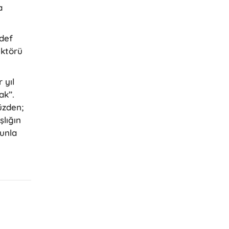
a
edef
ektörü
 yıl
ak”.
üzden;
şlığın
nunla